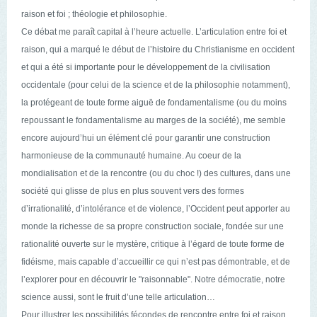
raison et foi ; théologie et philosophie.
C
e débat me paraît capital à l’heure actuelle.
L’articulation entre foi et
raison, qui a marqué le début de l’histoire du Christianis
m
e en occi
dent
et
qui a été si importante pour le développement de la civilisation
occidentale (pour celui de la science et de la philosophie notamment),
la protégeant de toute forme aiguë de fondamentalisme (ou
du moins
repoussant le fondamentalisme au marges de la société), me semble
encore aujourd’hui un élément clé pour garantir une construction
harmonieuse de la communauté humaine. Au coeur de la
mondialisation et de la rencontre (ou du choc !) des cultures, dans une
société qui glisse de plus en plus souvent vers des formes
d’irrationalité, d’intolérance et de violence, l’Occident peut apporter au
monde la richesse de sa propre construction sociale, fondée sur une
rationalité ouverte sur le mystère, critique à l’égard de toute forme de
fidéisme, mais capable d’accueillir ce qui n’est pas démontrable, et de
l’explorer pour en découvrir le "raisonnable". Notre démocratie, notre
science aussi, sont le fruit d’une telle articulation…
Pour illustrer les possibilités fécondes de rencontre entre foi et raison,