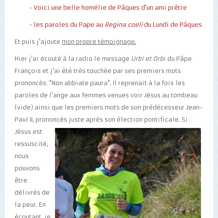
- Voici une belle homélie de Pâques d'un ami prêtre
- les paroles du Pape au
Regina coeli
du Lundi de Pâques
Et puis j'ajoute
mon propre témoignage.
Hier j'ai écouté à la radio le message
Urbi et Orb
i du Pâpe
François et j'ai été très touchée par ses premiers mots
prononcés: "Non abbiate paura". Il reprenait à la fois les
paroles de l'ange aux femmes venues voir Jésus au tombeau
(vide) ainsi que les premiers mots de son prédécesseur Jean-
Paul II, prononcés juste après son élection pontifical
e. Si
Jésus est
ressuscité,
nous
pouvons
être
délivrés de
la peur. En
écoutant, je