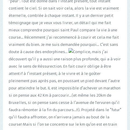
"peur". Tout est donné dans l'instant présent, tout instant
contient le ciel. Si on sait voir cela, alors la vie est vraiment
éternelle, comblée à chaque instant. Il y a un dernier petit
témoignage que je veux vous livrer, un détail qui me fait
mieux comprendre pourquoi saint Paul compare la vie à une
course... Récemment j'ai recommencé à courir et cela me fait
vraiment du bien. Je me suis demandée pourquoi... C'est sans
doute à cause des endorphines...
, mais j'ai
découvert qu'il y a aussi une raison plus profonde, qui a à voir
avec le sens de Réssurection. En fait courir oblige à être
attentif à l'instant présent; à le vivre et à le goûter
pleinement pas après pas, en poussant un pied devant l'autre
pour atteindre le but. IL est impossible d'achever un marathon
si on pense aux 42 Km à parcourir...(et même les 20km de
Bruxelles, si on pense sans cesse à l'avenue de Tervuren qu'il
faudra rémonter à la fin du parcours...!!). Projeté dans le "futur"
qu'il faudra affronter, on n'arrivera jamais au bout de la
course! Mais si l'on se concentre sur le km qu'on est en train