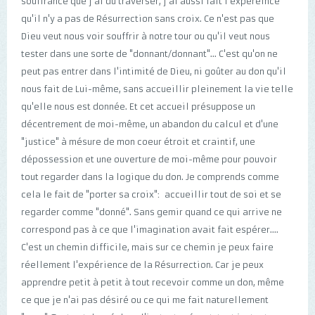
souffrance que j'ai dû traverser, j'ai aussi fait l'expéreince
qu'il n'y a pas de Résurrection sans croix. Ce n'est pas que
Dieu veut nous voir souffrir à notre tour ou qu'il veut nous
tester dans une sorte de "donnant/donnant"... C'est qu'on ne
peut pas entrer dans l'intimité de Dieu, ni goûter au don qu'il
nous fait de Lui-même, sans accueillir pleinement la vie telle
qu'elle nous est donnée. Et cet accueil présuppose un
décentrement de moi-même, un abandon du calcul et d'une
"justice" à mésure de mon coeur étroit et craintif, une
dépossession et une ouverture de moi-même pour pouvoir
tout regarder dans la logique du don. Je comprends comme
cela le fait de "porter sa croix": accueillir tout de soi et se
regarder comme "donné". Sans gemir quand ce qui arrive ne
correspond pas à ce que l'imagination avait fait espérer....
C'est un chemin difficile, mais sur ce chemin je peux faire
réellement l'expérience de la Résurrection. Car je peux
apprendre petit à petit à tout recevoir comme un don, même
ce que je n'ai pas désiré ou ce qui me fait naturellement