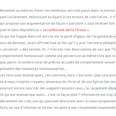
Revenons au médias. Parmi les nombreux articles parus dans la presse a
particulièrement intéressant eu égard à ces erreurs de conclusion... Il s'
qui propose son argumentation de façon « paisible », tout en étant fort s
publié dans
Repubblica
: «
la confusione della Chiesa
».
Ce qui me frappe dans cet article est le point d'appui de l'argumentation
voix de Bertone , avait affirmé haut et fort qu'il y a un lien entre pédop
« universel » des termes. Or, il n'en est rien. Nous venons de voir que l'É
comportement homosexuel comme une perversion au même titre que la 
que, parmi le nombre total de prêtres accusés de comportement sexuel 
présente des tendances homosexuelles...
Les faits sont dramatiques, j'en conviens, mais c'est ainsi..Que cela pl
ou à nous, simples croyants, amoureux du Christ et de son Église (de ses 
pourrait encore susciter des vagues!! rassurez vous, j'ai largement dépa
Ce qui est dramatique aussi... c'est la façon dont l'information est trop 
détiennent les clés, eux qui pourtant devraient avoir à coeur uniquemen
faits, en vue d'informer et former les gens à une citoyenneté responsable