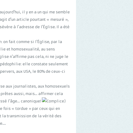
ujourd'hui, il y en a un qui me semble
agit d'un article pourtant « mesuré »,
évère à l'adresse de l'Église. Il a été
: on fait comme si l'Église, par la
hilie et homosexualité, au sens
glise n'affirme pas cela, ni ne juge le
pédophilie: elle constate seulement
pervers, aux USA, le 80% de ceux-ci
aise aux journalistes, aux homosexuels
prêtes aussi, mais... affirmer cela
ssé l'âge... canonique!
)
de fois « tordue » par ceux qui en
t la transmission de la vérité des
....