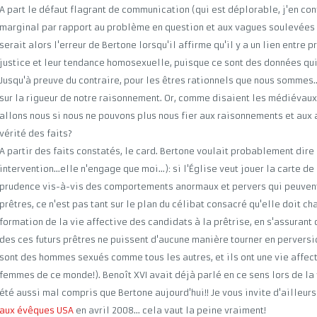
A part le défaut flagrant de communication (qui est déplorable, j'en con
marginal par rapport au problème en question et aux vagues soulevées p
serait alors l'erreur de Bertone lorsqu'il affirme qu'il y a un lien entre
justice et leur tendance homosexuelle, puisque ce sont des données qui 
Jusqu'à preuve du contraire, pour les êtres rationnels que nous sommes..
sur la rigueur de notre raisonnement. Or, comme disaient les médiévau
allons nous si nous ne pouvons plus nous fier aux raisonnements et aux 
vérité des faits?
A partir des faits constatés, le card. Bertone voulait probablement dire 
intervention...elle n'engage que moi...): si l'Église veut jouer la carte d
prudence vis-à-vis des comportements anormaux et pervers qui peuvent
prêtres, ce n'est pas tant sur le plan du célibat consacré qu'elle doit ch
formation de la vie affective des candidats à la prêtrise, en s'assurant
des ces futurs prêtres ne puissent d'aucune manière tourner en perversio
sont des hommes sexués comme tous les autres, et ils ont une vie affe
femmes de ce monde!). Benoît XVI avait déjà parlé en ce sens lors de la v
été aussi mal compris que Bertone aujourd'hui!! Je vous invite d'ailleurs
aux évêques USA
en avril 2008... cela vaut la peine vraiment!