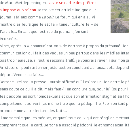
de Marc Metdepenningen,
La vie sexuelle des prêtres
s'impose au Vatican.
Je trouve cet article indigne d'un
journal sérieux comme
Le Soir
. Le forum qui en a suivi
montre d'ailleurs quelle est la « teneur culturelle » de
l'article... En tant que lectrice du journal, j'en suis
écœurée...
Alors, après la « communication » de Bertone à propos du présumé lien
communication qui fait des vagues un peu partout dans les médias inter
pas trop heureuse, il faut le reconnaître!!), je voudrais revenir sur mon 
Aristote: on peut raisonner juste tout en concluant au faux... cela dépen
départ. Venons au faits...
Bertone - relate la presse - aurait affirmé qu'il existe un lien entre la p
sans doute ce qu'il a dit, mais faut-il en conclure que, pour lui (ou pour 
les pédophiles sont homosexuels et que son affirmation stigmatise l
comportement pervers (au même titre que la pédophilie)? Je n'en suis pa
proposer une autre lecture des faits...
Il me semble que les médias, et quasi tous ceux qui ont réagi en mettant l
comprenant que le card. Bertone a associé pédophilie et homosexualité d