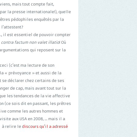
viens, mais tout compte fait,
ar la presse internationale!), quelle
 prêtres pédophiles enquêtés par la
l'attestent?
., il est essentiel de pouvoir compter
x
contra factum non valet illatio
! Où
argumentations qui reposent sur la
ceci (c'est ma lecture de son
e la « prévoyance » et aussi de la
 se déclarer chez certains de ses
anger de cap, mais avant tout sur la
 que les tendances de la vie affective
n (ce sois dit en passant, les prêtres
ctive comme les autres hommes et
isite aux USA en 2008, ... mais il a
 à relire le
discours qu'il a adressé