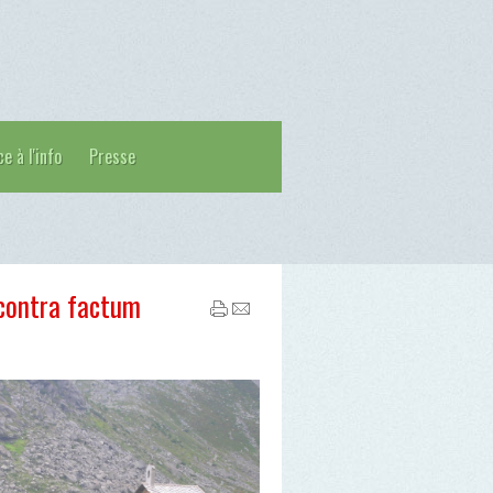
ce à l'info
Presse
"contra factum