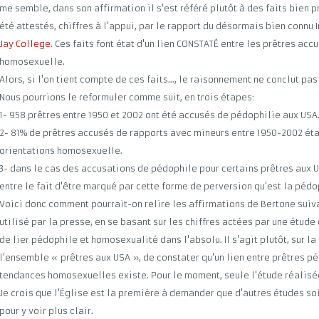
me semble, dans son affirmation il s'est référé plutôt à des faits bien pr
été attestés, chiffres à l'appui, par le rapport du désormais bien connu 
Jay College
. Ces faits font état d'un lien CONSTATÉ entre les prêtres ac
homosexuelle.
Alors, si l'on tient compte de ces faits..., le raisonnement ne conclut pa
Nous pourrions le reformuler comme suit, en trois étapes:
1- 958 prêtres entre 1950 et 2002 ont été accusés de pédophilie aux USA.
2- 81% de prêtres accusés de rapports avec mineurs entre 1950-2002 ét
orientations homosexuelle.
3- dans le cas des accusations de pédophile pour certains prêtres aux US
entre le fait d'être marqué par cette forme de perversion qu'est la péd
Voici donc comment pourrait-on relire les affirmations de Bertone suiv
utilisé par la presse, en se basant sur les chiffres actées par une étude 
de lier pédophile et homosexualité dans l'absolu. Il s'agit plutôt, sur la
l'ensemble « prêtres aux USA », de constater qu'un lien entre prêtres p
tendances homosexuelles existe. Pour le moment, seule l'étude réalisée
Je crois que l'Église est la première à demander que d'autres études so
pour y voir plus clair.