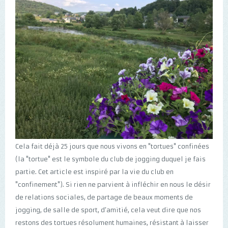
Cela fait déjà 25 jours que nous vivons en "tortues" confinées
(la "tortue" est le symbole du club de jogging duquel je fais
partie. Cet article est inspiré par la vie du club en
"confinement"). Si rien ne parvient à infléchir en nous le désir
de relations sociales, de partage de beaux moments de
jogging, de salle de sport, d’amitié, cela veut dire que nos
restons des tortues résolument humaines, résistant à laisser